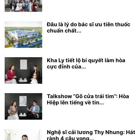
Đâu là lý do bác sĩ ưu tiên thuốc
chuẩn chất...
Kha Ly tiết lộ bí quyết làm hòa
cực đỉnh của...
Talkshow “Gõ cửa trái tim”: Hòa
Hiệp lên tiếng về tin...
Nghệ sĩ cải lương Thy Nhung: Hát
rành 4 câu vọng...