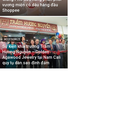
vương miện cô dâu hàng đầu
Shoppee
ACCESORIZE
Sự kiện khai trương Trầm
Hương Nguyễn – Golden
Agawood Jewelry tại Nam Cali
quy tụ dàn sao đình đám