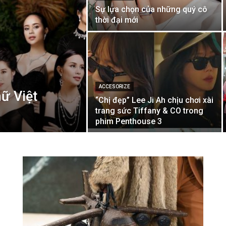
Sự lựa chọn của những quý cô
thời đại mới
ACCESORIZE
ữ Việt
“Chị đẹp” Lee Ji Ah chịu chơi xài
trang sức Tiffany & CO trong
phim Penthouse 3