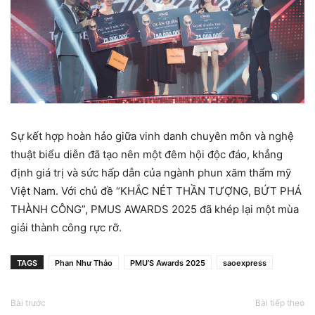
Sự kết hợp hoàn hảo giữa vinh danh chuyên môn và nghệ
thuật biểu diễn đã tạo nên một đêm hội độc đáo, khẳng
định giá trị và sức hấp dẫn của ngành phun xăm thẩm mỹ
Việt Nam. Với chủ đề “KHẮC NÉT THẦN TƯỢNG, BỨT PHÁ
THÀNH CÔNG”, PMUS AWARDS 2025 đã khép lại một mùa
giải thành công rực rỡ.
TAGS
Phan Như Thảo
PMU’S Awards 2025
saoexpress
Bài trước
Bài tiếp theo