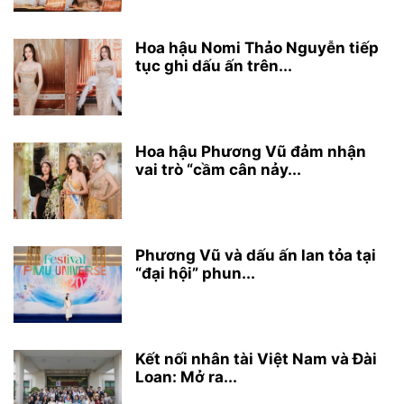
Hoa hậu Nomi Thảo Nguyễn tiếp
tục ghi dấu ấn trên...
Hoa hậu Phương Vũ đảm nhận
vai trò “cầm cân nảy...
Phương Vũ và dấu ấn lan tỏa tại
“đại hội” phun...
Kết nối nhân tài Việt Nam và Đài
Loan: Mở ra...