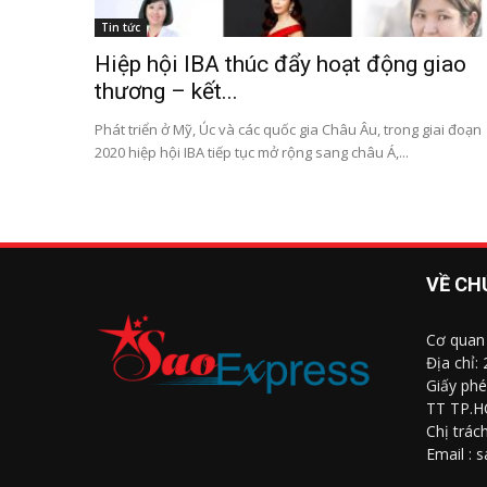
Tin tức
Hiệp hội IBA thúc đẩy hoạt động giao
thương – kết...
Phát triển ở Mỹ, Úc và các quốc gia Châu Âu, trong giai đoạn
2020 hiệp hội IBA tiếp tục mở rộng sang châu Á,...
VỀ CH
Cơ quan
Địa chỉ:
Giấy phé
TT TP.H
Chị trác
Email : 