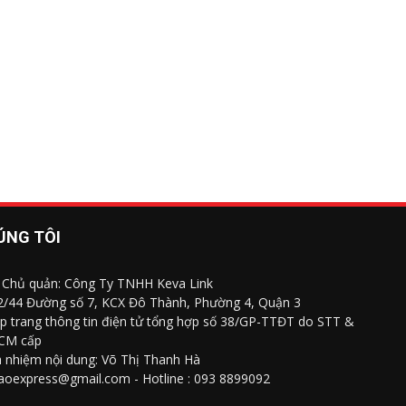
ÚNG TÔI
 Chủ quản: Công Ty TNHH Keva Link
 2/44 Đường số 7, KCX Đô Thành, Phường 4, Quận 3
p trang thông tin điện tử tổng hợp số 38/GP-TTĐT do STT &
CM cấp
h nhiệm nội dung: Võ Thị Thanh Hà
saoexpress@gmail.com - Hotline : 093 8899092