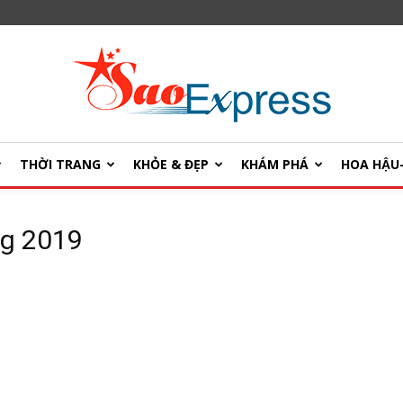
THỜI TRANG
KHỎE & ĐẸP
KHÁM PHÁ
HOA HẬ
SaoExpress
ng 2019