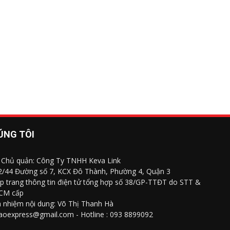
ÚNG TÔI
 Chủ quản: Công Ty TNHH Keva Link
 2/44 Đường số 7, KCX Đô Thành, Phường 4, Quận 3
p trang thông tin điện tử tổng hợp số 38/GP-TTĐT do STT &
CM cấp
h nhiệm nội dung: Võ Thị Thanh Hà
saoexpress@gmail.com - Hotline : 093 8899092