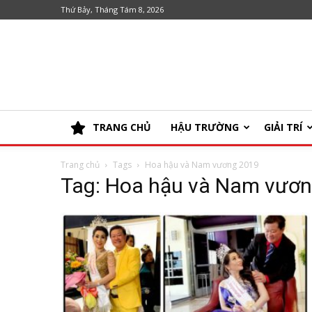
Thứ Bảy, Tháng Tám 8, 2026
TRANG CHỦ
HẬU TRƯỜNG
GIẢI TRÍ
Trang chủ
Tags
Hoa hậu và Nam vương 2019
Tag: Hoa hậu và Nam vươ