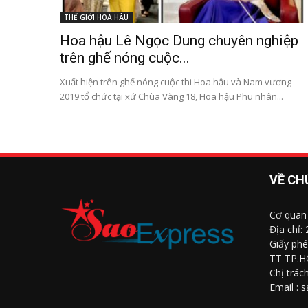
THẾ GIỚI HOA HẬU
Hoa hậu Lê Ngọc Dung chuyên nghiệp
trên ghế nóng cuộc...
Xuất hiện trên ghế nóng cuộc thi Hoa hậu và Nam vương
2019 tổ chức tại xứ Chùa Vàng 18, Hoa hậu Phu nhân...
VỀ CH
Cơ quan
Địa chỉ:
Giấy phé
TT TP.H
Chị trác
Email : 