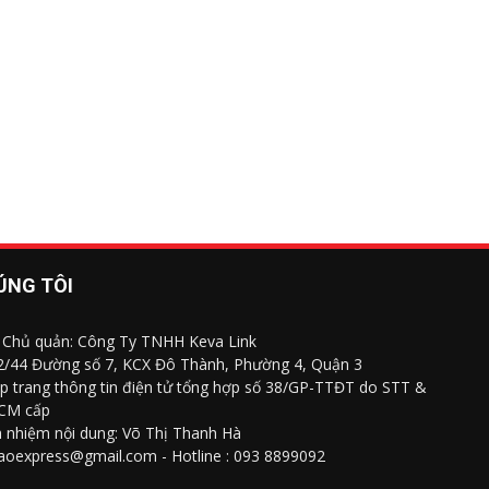
ÚNG TÔI
 Chủ quản: Công Ty TNHH Keva Link
 2/44 Đường số 7, KCX Đô Thành, Phường 4, Quận 3
p trang thông tin điện tử tổng hợp số 38/GP-TTĐT do STT &
CM cấp
h nhiệm nội dung: Võ Thị Thanh Hà
saoexpress@gmail.com - Hotline : 093 8899092