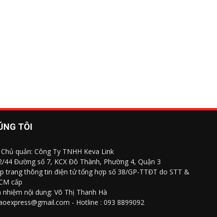
ÚNG TÔI
 Chủ quản: Công Ty TNHH Keva Link
 2/44 Đường số 7, KCX Đô Thành, Phường 4, Quận 3
p trang thông tin điện tử tổng hợp số 38/GP-TTĐT do STT &
CM cấp
h nhiệm nội dung: Võ Thị Thanh Hà
saoexpress@gmail.com - Hotline : 093 8899092