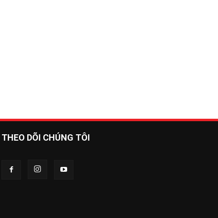
THEO DÕI CHÚNG TÔI