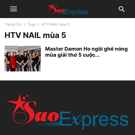
Trang chủ
Tags
HTV NAIL mùa 5
HTV NAIL mùa 5
Master Damon Ho ngồi ghế nóng
mùa giải thứ 5 cuộc...