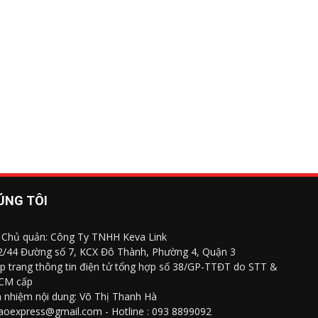
ÚNG TÔI
 Chủ quản: Công Ty TNHH Keva Link
 2/44 Đường số 7, KCX Đô Thành, Phường 4, Quận 3
p trang thông tin điện tử tổng hợp số 38/GP-TTĐT do STT &
CM cấp
h nhiệm nội dung: Võ Thị Thanh Hà
saoexpress@gmail.com - Hotline : 093 8899092