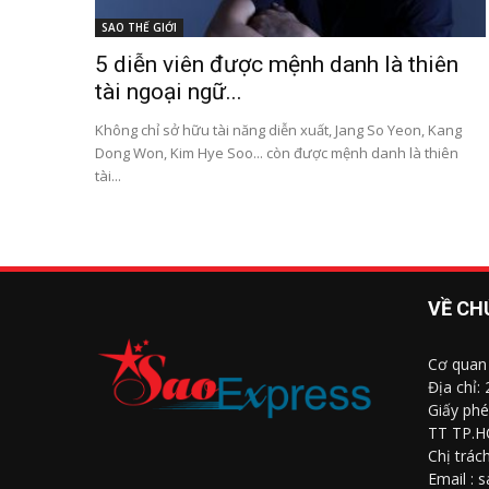
SAO THẾ GIỚI
5 diễn viên được mệnh danh là thiên
tài ngoại ngữ...
Không chỉ sở hữu tài năng diễn xuất, Jang So Yeon, Kang
Dong Won, Kim Hye Soo... còn được mệnh danh là thiên
tài...
VỀ CH
Cơ quan
Địa chỉ:
Giấy phé
TT TP.H
Chị trác
Email : 