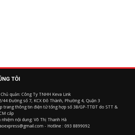
ÚNG TÔI
 Chủ quản: Công Ty TNHH Keva Link
 2/44 Đường số 7, KCX Đô Thành, Phường 4, Quận 3
p trang thông tin điện tử tổng hợp số 38/GP-TTĐT do STT &
CM cấp
h nhiệm nội dung: Võ Thị Thanh Hà
saoexpress@gmail.com - Hotline : 093 8899092