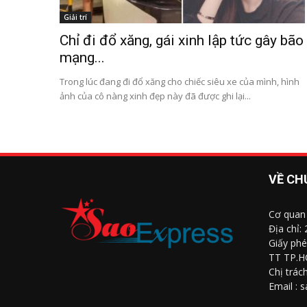
Giải trí
Chỉ đi đổ xăng, gái xinh lập tức gây bão
mạng...
Trong lúc đang đi đổ xăng cho chiếc siêu xe của mình, hình
ảnh của cô nàng xinh đẹp này đã được ghi lại...
VỀ CH
Cơ quan
Địa chỉ:
Giấy phé
TT TP.H
Chị trác
Email : 