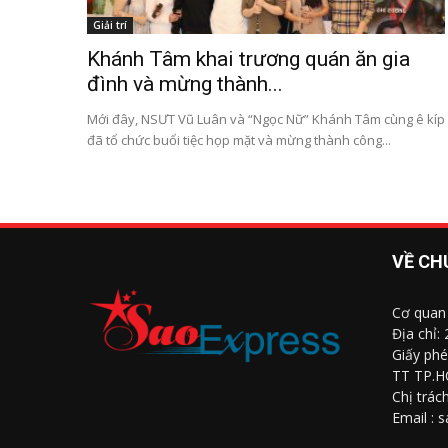
Giải trí
Khánh Tâm khai trương quán ăn gia
đình và mừng thành...
Mới đây, NSƯT Vũ Luân và “Ngọc Nữ” Khánh Tâm cùng ê kíp
đã tổ chức buổi tiệc họp mặt và mừng thành công...
VỀ CH
Cơ quan
Địa chỉ:
Giấy phé
TT TP.H
Chị trác
Email : 