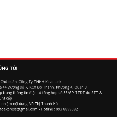
ÚNG TÔI
 Chủ quản: Công Ty TNHH Keva Link
 2/44 Đường số 7, KCX Đô Thành, Phường 4, Quận 3
p trang thông tin điện tử tổng hợp số 38/GP-TTĐT do STT &
CM cấp
h nhiệm nội dung: Võ Thị Thanh Hà
saoexpress@gmail.com - Hotline : 093 8899092