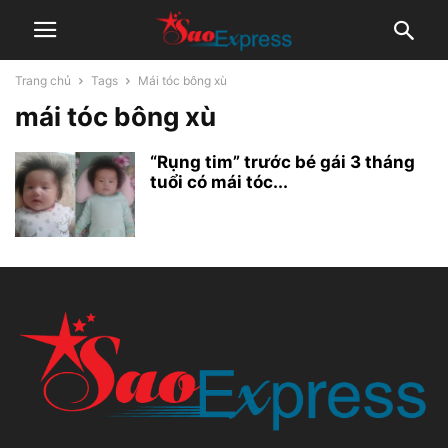
Trang chủ
Tags
Mái tóc bông xù
mái tóc bông xù
“Rụng tim” trước bé gái 3 tháng
tuổi có mái tóc...