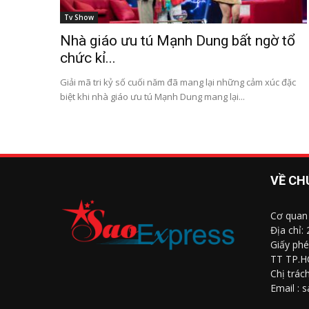
Tv Show
Nhà giáo ưu tú Mạnh Dung bất ngờ tổ
chức kỉ...
Giải mã tri kỷ số cuối năm đã mang lại những cảm xúc đặc
biệt khi nhà giáo ưu tú Mạnh Dung mang lại...
VỀ CH
Cơ quan
Địa chỉ:
Giấy phé
TT TP.H
Chị trác
Email : 