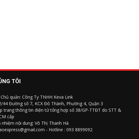
ÚNG TÔI
 Chủ quản: Công Ty TNHH Keva Link
 2/44 Đường số 7, KCX Đô Thành, Phường 4, Quận 3
p trang thông tin điện tử tổng hợp số 38/GP-TTĐT do STT &
CM cấp
h nhiệm nội dung: Võ Thị Thanh Hà
saoexpress@gmail.com - Hotline : 093 8899092