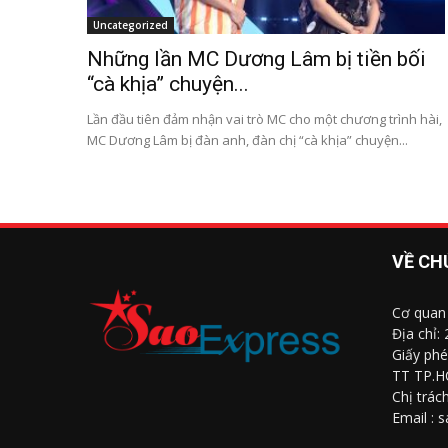
Uncategorized
Những lần MC Dương Lâm bị tiền bối
“cà khịa” chuyện...
Lần đầu tiên đảm nhận vai trò MC cho một chương trình hài,
MC Dương Lâm bị đàn anh, đàn chị “cà khịa” chuyện...
VỀ CH
Cơ quan
Địa chỉ:
Giấy phé
TT TP.H
Chị trác
Email : 