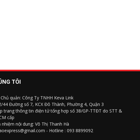
ÚNG TÔI
 Chủ quản: Công Ty TNHH Keva Link
 2/44 Đường số 7, KCX Đô Thành, Phường 4, Quận 3
p trang thông tin điện tử tổng hợp số 38/GP-TTĐT do STT &
CM cấp
h nhiệm nội dung: Võ Thị Thanh Hà
saoexpress@gmail.com - Hotline : 093 8899092