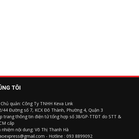
ÚNG TÔI
 Chủ quản: Công Ty TNHH Keva Link
 2/44 Đường số 7, KCX Đô Thành, Phường 4, Quận 3
p trang thông tin điện tử tổng hợp số 38/GP-TTĐT do STT &
CM cấp
h nhiệm nội dung: Võ Thị Thanh Hà
saoexpress@gmail.com - Hotline : 093 8899092