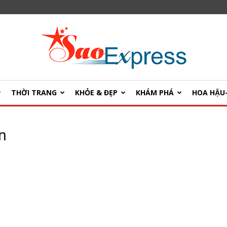
THỜI TRANG
KHỎE & ĐẸP
KHÁM PHÁ
HOA HẬ
SaoExpress
n