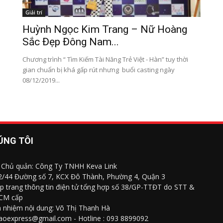
Giải trí
Huỳnh Ngọc Kim Trang – Nữ Hoàng
Sắc Đẹp Đông Nam...
Chương trình “ Tìm Kiếm Tài Năng Trẻ Việt - Hàn” tuy thời
gian chuẩn bị khá gấp rút nhưng buổi casting ngày
08/12/2019...
ÚNG TÔI
 Chủ quản: Công Ty TNHH Keva Link
 2/44 Đường số 7, KCX Đô Thành, Phường 4, Quận 3
p trang thông tin điện tử tổng hợp số 38/GP-TTĐT do STT &
CM cấp
h nhiệm nội dung: Võ Thị Thanh Hà
saoexpress@gmail.com - Hotline : 093 8899092