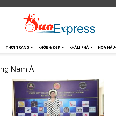
THỜI TRANG
KHỎE & ĐẸP
KHÁM PHÁ
HOA HẬ
SaoExpress
ông Nam Á