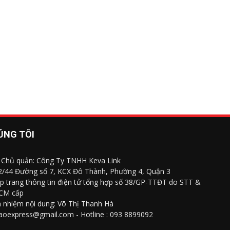
ÚNG TÔI
 Chủ quản: Công Ty TNHH Keva Link
 2/44 Đường số 7, KCX Đô Thành, Phường 4, Quận 3
p trang thông tin điện tử tổng hợp số 38/GP-TTĐT do STT &
CM cấp
h nhiệm nội dung: Võ Thị Thanh Hà
saoexpress@gmail.com - Hotline : 093 8899092