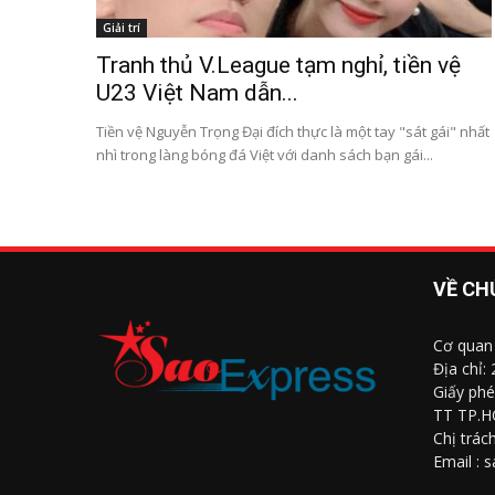
Giải trí
Tranh thủ V.League tạm nghỉ, tiền vệ
U23 Việt Nam dẫn...
Tiền vệ Nguyễn Trọng Đại đích thực là một tay "sát gái" nhất
nhì trong làng bóng đá Việt với danh sách bạn gái...
VỀ CH
Cơ quan
Địa chỉ:
Giấy phé
TT TP.H
Chị trác
Email : 