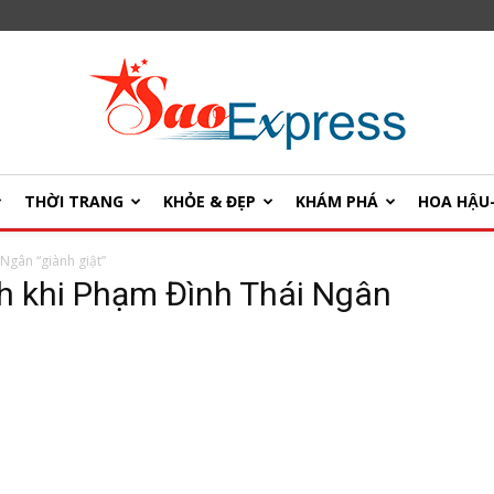
THỜI TRANG
KHỎE & ĐẸP
KHÁM PHÁ
HOA HẬ
SaoExpress
Ngân “giành giật”
h khi Phạm Đình Thái Ngân