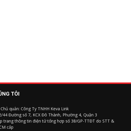
ÚNG TÔI
 Chủ quản: Công Ty TNHH Keva Link
 2/44 Đường số 7, KCX Đô Thành, Phường 4, Quận 3
p trang thông tin điện tử tổng hợp số 38/GP-TTĐT do STT &
CM cấp