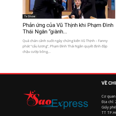
Tv Show
Phản ứng của Vũ Thịnh khi Phạm Đình
Thái Ngân “giành...
Quá chán cảnh suốt ngày chứng kiến Vũ Thịnh – Fanny
phát “cẩu lương”, Phạm Đình Thái Ngân quyết định đập
chậu cướp bông,...
VỀ CH
Cơ quan
Địa chỉ:
Giấy phé
TT TP.H