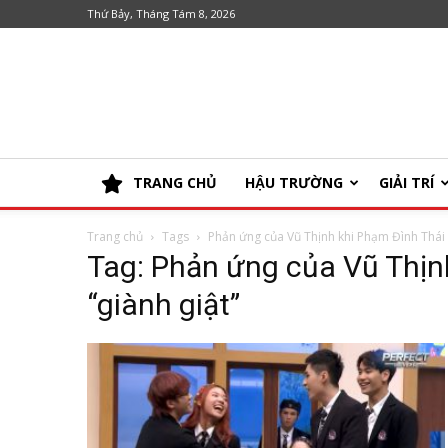
Thứ Bảy, Tháng Tám 8, 2026
TRANG CHỦ
HẬU TRƯỜNG
GIẢI TRÍ
Trang chủ
Tags
Phản ứng của Vũ Thịnh khi Phạm Đình Thái 
Tag: Phản ứng của Vũ Thịn
“giành giật”