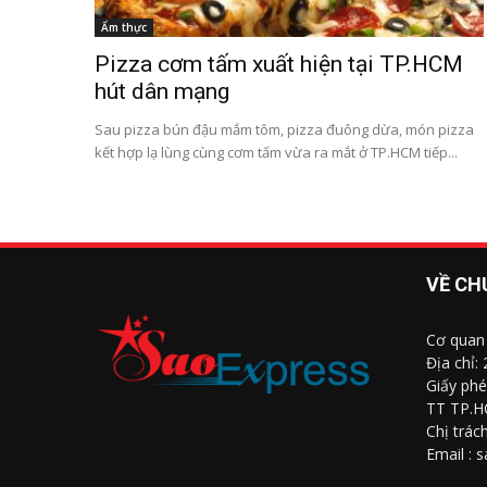
Ẩm thực
Pizza cơm tấm xuất hiện tại TP.HCM
hút dân mạng
Sau pizza bún đậu mắm tôm, pizza đuông dừa, món pizza
kết hợp lạ lùng cùng cơm tấm vừa ra mắt ở TP.HCM tiếp...
VỀ CH
Cơ quan
Địa chỉ:
Giấy phé
TT TP.H
Chị trác
Email : 