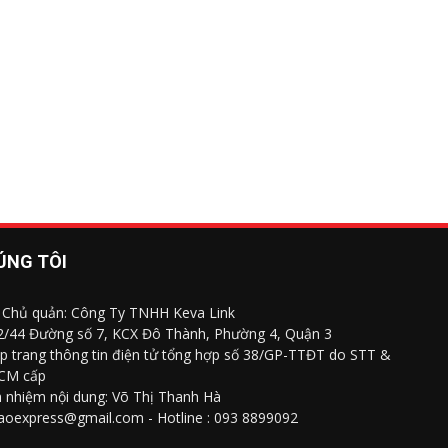
ÚNG TÔI
 Chủ quản: Công Ty TNHH Keva Link
 2/44 Đường số 7, KCX Đô Thành, Phường 4, Quận 3
p trang thông tin điện tử tổng hợp số 38/GP-TTĐT do STT &
CM cấp
h nhiệm nội dung: Võ Thị Thanh Hà
saoexpress@gmail.com - Hotline : 093 8899092