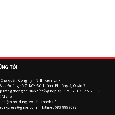
ÚNG TÔI
 Chủ quản: Công Ty TNHH Keva Link
 2/44 Đường số 7, KCX Đô Thành, Phường 4, Quận 3
p trang thông tin điện tử tổng hợp số 38/GP-TTĐT do STT &
CM cấp
h nhiệm nội dung: Võ Thị Thanh Hà
saoexpress@gmail.com - Hotline : 093 8899092