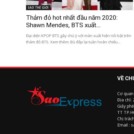
SAO THẾ GIỚI
Thảm đỏ hot nhất đầu năm 2020:
Shawn Mendes, BTS xuất...
Đại diện KPOP BTS gây chú ý với màn xuất hiện nổi bật trên
thảm đỏ BTS. Xem thêm: Bù đắp lại tuần hoãn chiếu...
VỀ CH
Cơ quan
Địa chỉ:
Giấy phé
TT TP.H
Chị trác
Email : 