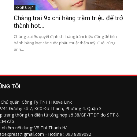
KHỎE & ĐẸP
Chàng trai 9x chi hàng trăm triệu để trở
thành hot...
Chàng trai 9x quyết định chi hàng trăm triệu đồng để tiến
hành hàng loạt các cuộc phẫu thuật thẩm mỹ. Cuối cùng
anh...
ÚNG TÔI
 Chủ quản: Công Ty TNHH Keva Link
 2/44 Đường số 7, KCX Đô Thành, Phường 4, Quận 3
p trang thông tin điện tử tổng hợp số 38/GP-TTĐT do STT &
CM cấp
h nhiệm nội dung: Võ Thị Thanh Hà
saoexpress@gmail.com - Hotline : 093 8899092