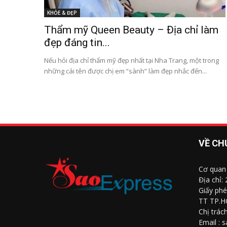
KHỎE & ĐẸP
Thẩm mỹ Queen Beauty – Địa chỉ làm
đẹp đáng tin...
Nếu hỏi địa chỉ thẩm mỹ đẹp nhất tại Nha Trang, một trong
những cái tên được chị em “sành” làm đẹp nhắc đến...
VỀ CH
Cơ quan
Địa chỉ:
Giấy phé
TT TP.H
Chị trác
Email : 