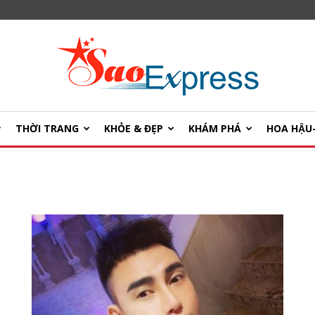
THỜI TRANG
KHỎE & ĐẸP
KHÁM PHÁ
HOA HẬ
SaoExpress