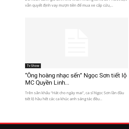
vẫn quyết định vay mượn tiền để mua xe cấp cứu,...
Tv Show
“Ông hoàng nhạc sến” Ngọc Sơn tiết lộ
MC Quyền Linh...
Trên sân khấu “Hát cho ngày mai”, ca sĩ Ngọc Sơn lần đầu
tiết lộ hầu hết các ca khúc anh sáng tác đều...