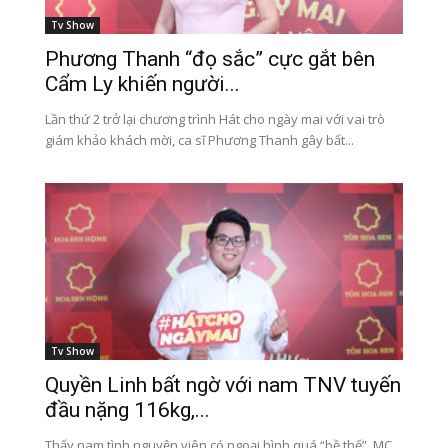
Tv Show
Phương Thanh “đọ sắc” cực gắt bên
Cẩm Ly khiến người...
Lần thứ 2 trở lại chương trình Hát cho ngày mai với vai trò
giám khảo khách mời, ca sĩ Phương Thanh gây bất...
Tv Show
Quyền Linh bất ngờ với nam TNV tuyến
đầu nặng 116kg,...
Thấy nam tình nguyện viên có ngoại hình quá “bề thế”, MC