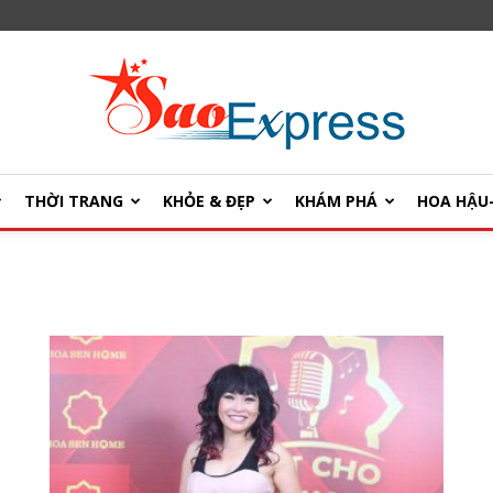
THỜI TRANG
KHỎE & ĐẸP
KHÁM PHÁ
HOA HẬ
SaoExpress