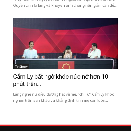
Quyền Linh lo lắng và khuyên anh chàng nên giảm cân để...
Tv Show
Cẩm Ly bất ngờ khóc nức nở hơn 10
phút trên...
Lắng nghe nữ điều dưỡng hát về mẹ, “chị Tư” Cẩm Ly khóc
nghẹn trên sân khấu và khẳng định tình mẹ con luôn...