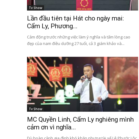
Tv Show
Lần đầu tiên tại Hát cho ngày mai:
Cẩm Ly, Phương...
Cảm động trước những việc làm ý nghĩa và tấm lòng cao
đẹp của nam điều dưỡng 27 tuổi, cả 3 giám khảo và...
Tv Show
MC Quyền Linh, Cẩm Ly nghiêng mình
cảm ơn vì nghĩa...
Dù hoàn cảnh gia đình khó khăn nhưng tài xế Lê Phước Lộc