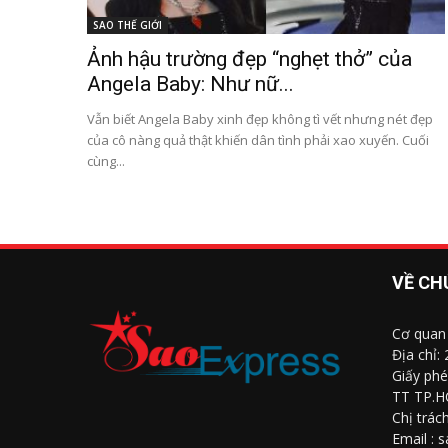
SAO THẾ GIỚI
Ảnh hậu trường đẹp “nghẹt thở” của
Angela Baby: Như nữ...
Vẫn biết Angela Baby xinh đẹp không tì vết nhưng nét đẹp
của cô nàng quả thật khiến dân tình phải xao xuyến. Cuối
cùng...
VỀ CH
Cơ quan
Địa chỉ:
Giấy phé
TT TP.H
Chị trác
Email : 