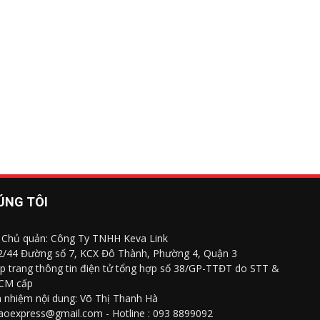
ÚNG TÔI
 Chủ quản: Công Ty TNHH Keva Link
 2/44 Đường số 7, KCX Đô Thành, Phường 4, Quận 3
p trang thông tin điện tử tổng hợp số 38/GP-TTĐT do STT &
CM cấp
h nhiệm nội dung: Võ Thị Thanh Hà
saoexpress@gmail.com - Hotline : 093 8899092