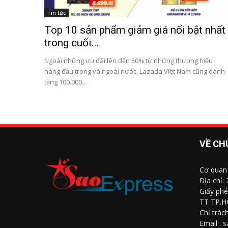
Tin tức
Top 10 sản phẩm giảm giá nổi bật nhất
trong cuối...
Ngoài những ưu đãi lên đến 50% từ những thương hiệu
hàng đầu trong và ngoài nước, Lazada Việt Nam cũng dành
tặng 100.000...
VỀ CH
Cơ quan
Địa chỉ:
Giấy phé
TT TP.H
Chị trác
Email : 