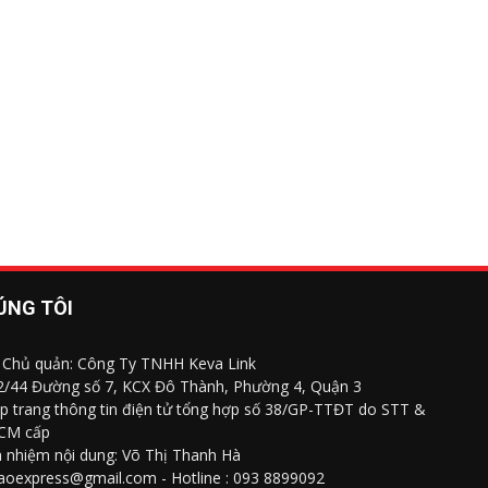
ÚNG TÔI
 Chủ quản: Công Ty TNHH Keva Link
 2/44 Đường số 7, KCX Đô Thành, Phường 4, Quận 3
p trang thông tin điện tử tổng hợp số 38/GP-TTĐT do STT &
CM cấp
h nhiệm nội dung: Võ Thị Thanh Hà
saoexpress@gmail.com - Hotline : 093 8899092