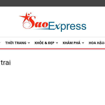
THỜI TRANG
KHỎE & ĐẸP
KHÁM PHÁ
HOA HẬ
SaoExpress
trai