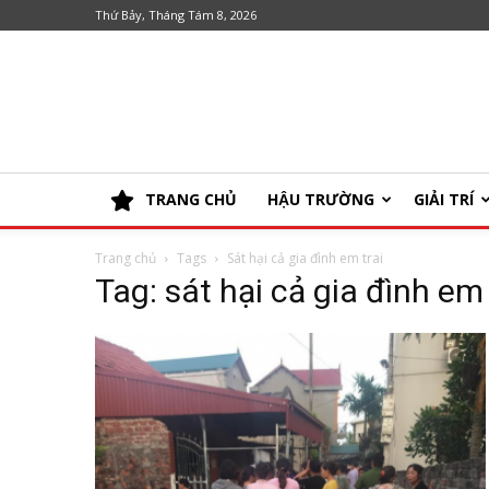
Thứ Bảy, Tháng Tám 8, 2026
TRANG CHỦ
HẬU TRƯỜNG
GIẢI TRÍ
Trang chủ
Tags
Sát hại cả gia đình em trai
Tag: sát hại cả gia đình em 