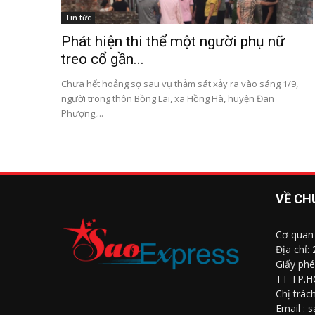
Tin tức
Phát hiện thi thể một người phụ nữ
treo cổ gần...
Chưa hết hoảng sợ sau vụ thảm sát xảy ra vào sáng 1/9,
người trong thôn Bồng Lai, xã Hồng Hà, huyện Đan
Phượng,...
VỀ CH
Cơ quan
Địa chỉ:
Giấy phé
TT TP.H
Chị trác
Email : 