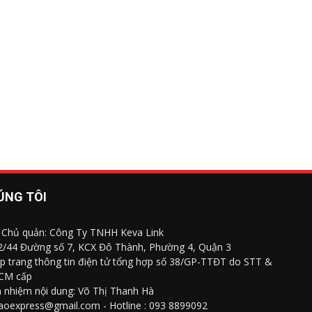
ÚNG TÔI
 Chủ quản: Công Ty TNHH Keva Link
 2/44 Đường số 7, KCX Đô Thành, Phường 4, Quận 3
p trang thông tin điện tử tổng hợp số 38/GP-TTĐT do STT &
CM cấp
h nhiệm nội dung: Võ Thị Thanh Hà
saoexpress@gmail.com - Hotline : 093 8899092