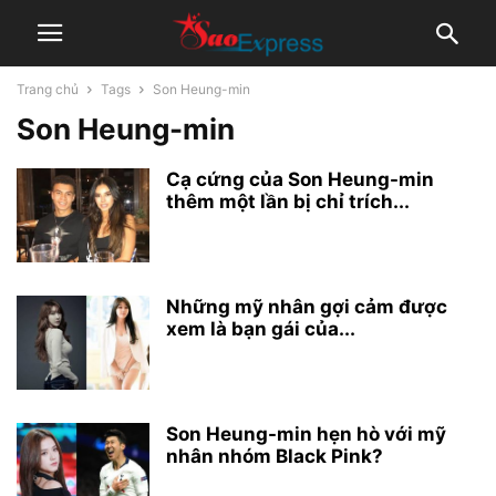
Trang chủ
Tags
Son Heung-min
Son Heung-min
Cạ cứng của Son Heung-min
thêm một lần bị chỉ trích...
Những mỹ nhân gợi cảm được
xem là bạn gái của...
Son Heung-min hẹn hò với mỹ
nhân nhóm Black Pink?