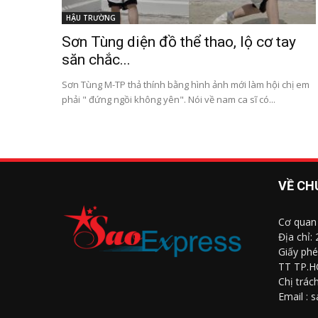
HẬU TRƯỜNG
Sơn Tùng diện đồ thể thao, lộ cơ tay
săn chắc...
Sơn Tùng M-TP thả thính bằng hình ảnh mới làm hội chị em
phải " đứng ngồi không yên". Nói về nam ca sĩ có...
VỀ CH
Cơ quan
Địa chỉ:
Giấy phé
TT TP.H
Chị trác
Email : 