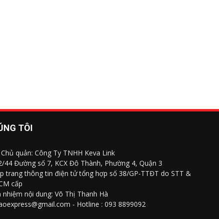
ÚNG TÔI
 Chủ quản: Công Ty TNHH Keva Link
 2/44 Đường số 7, KCX Đô Thành, Phường 4, Quận 3
p trang thông tin điện tử tổng hợp số 38/GP-TTĐT do STT &
CM cấp
h nhiệm nội dung: Võ Thị Thanh Hà
saoexpress@gmail.com - Hotline : 093 8899092