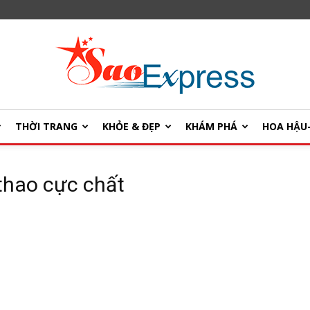
THỜI TRANG
KHỎE & ĐẸP
KHÁM PHÁ
HOA HẬ
SaoExpress
thao cực chất