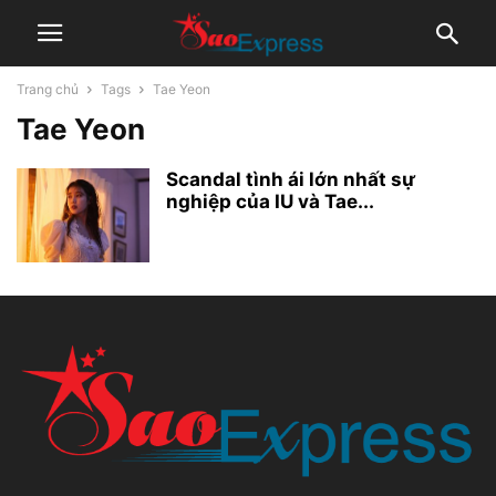
Trang chủ
Tags
Tae Yeon
Tae Yeon
Scandal tình ái lớn nhất sự
nghiệp của IU và Tae...