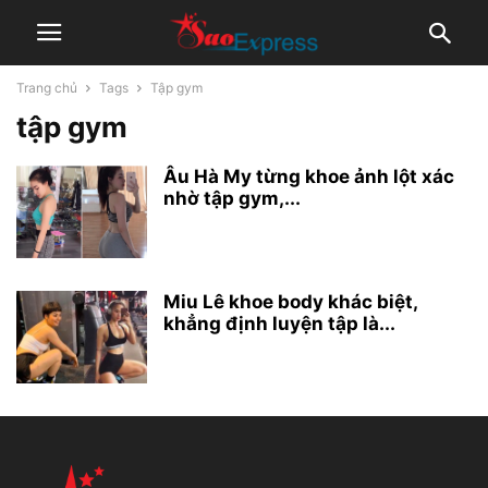
Trang chủ
Tags
Tập gym
tập gym
Âu Hà My từng khoe ảnh lột xác
nhờ tập gym,...
Miu Lê khoe body khác biệt,
khẳng định luyện tập là...