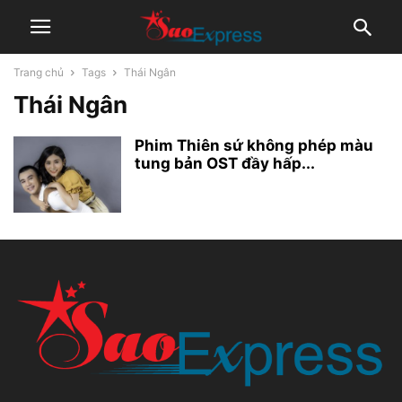
Trang chủ
Tags
Thái Ngân
Thái Ngân
Phim Thiên sứ không phép màu
tung bản OST đầy hấp...