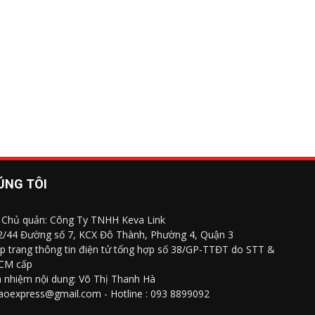
ÚNG TÔI
 Chủ quản: Công Ty TNHH Keva Link
 2/44 Đường số 7, KCX Đô Thành, Phường 4, Quận 3
p trang thông tin điện tử tổng hợp số 38/GP-TTĐT do STT &
CM cấp
h nhiệm nội dung: Võ Thị Thanh Hà
saoexpress@gmail.com - Hotline : 093 8899092