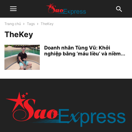
Trang chủ
Tags
TheKey
TheKey
Doanh nhân Tùng Vũ: Khởi
nghiệp bằng ‘máu liều’ và niềm...