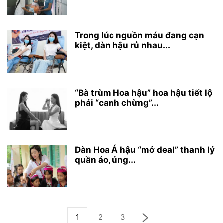
Trong lúc nguồn máu đang cạn
kiệt, dàn hậu rủ nhau...
“Bà trùm Hoa hậu” hoa hậu tiết lộ
phải “canh chừng”...
Dàn Hoa Á hậu “mở deal” thanh lý
quần áo, ủng...
1
2
3