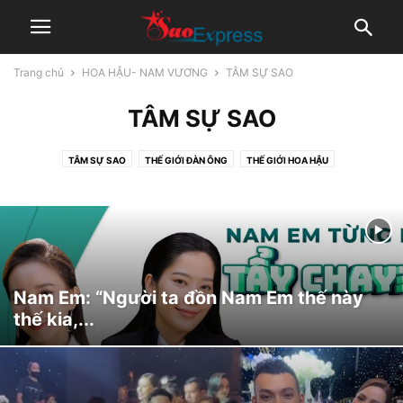
Trang chủ
HOA HẬU- NAM VƯƠNG
TÂM SỰ SAO
TÂM SỰ SAO
TÂM SỰ SAO
THẾ GIỚI ĐÀN ÔNG
THẾ GIỚI HOA HẬU
Nam Em: “Người ta đồn Nam Em thế này
thế kia,...