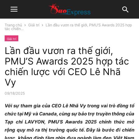
Trang chủ
Giải trí
Lần đầu vươn ra thế giới, PMU’S Awards 2025 hợp
tác chiến...
Giải trí
Lần đầu vươn ra thế giới,
PMU’S Awards 2025 hợp tác
chiến lược với CEO Lê Nhã
Vy
09/18/2025
Với sự tham gia của CEO Lê Nhã Vy trong vai trò đồng tổ
chức tại Mỹ và Canada, cùng sự bảo trợ truyền thông của
Tạp chí LAVYON, PMU’S Awards 2025 chính thức mở
rộng quy mô ra thị trường quốc tế. Đây là bước đi chiến
lược, khẳng định tầm nhìn đưa ngành làm đẹp Việt Nam