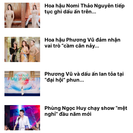
Hoa hậu Nomi Thảo Nguyễn tiếp
tục ghi dấu ấn trên...
Hoa hậu Phương Vũ đảm nhận
vai trò “cầm cân nảy...
Phương Vũ và dấu ấn lan tỏa tại
“đại hội” phun...
Phùng Ngọc Huy chạy show “mệt
nghỉ” đầu năm mới