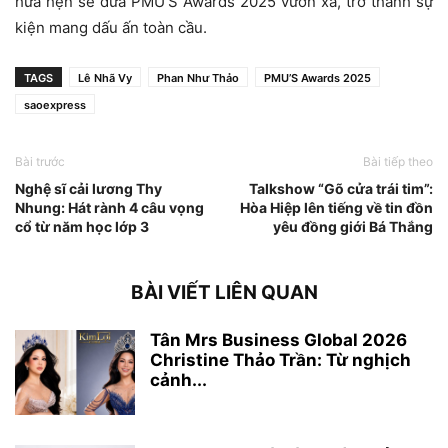
hứa hẹn sẽ đưa PMU’S Awards 2025 vươn xa, trở thành sự
kiện mang dấu ấn toàn cầu.
TAGS
Lê Nhã Vy
Phan Như Thảo
PMU’S Awards 2025
saoexpress
Bài trước
Bài tiếp theo
Nghệ sĩ cải lương Thy
Talkshow “Gõ cửa trái tim”:
Nhung: Hát rành 4 câu vọng
Hòa Hiệp lên tiếng về tin đồn
cổ từ năm học lớp 3
yêu đồng giới Bá Thắng
BÀI VIẾT LIÊN QUAN
Tân Mrs Business Global 2026
Christine Thảo Trần: Từ nghịch
cảnh...