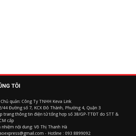
ÚNG TÔI
 Chủ quản: Công Ty TNHH Keva Link
 2/44 Đường số 7, KCX Đô Thành, Phường 4, Quận 3
p trang thông tin điện tử tổng hợp số 38/GP-TTĐT do STT &
CM cấp
h nhiệm nội dung: Võ Thị Thanh Hà
saoexpress@gmail.com - Hotline : 093 8899092