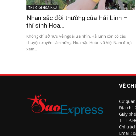
THẾ GIỚI HOA HẬU
Nhan sắc đời thường của Hải Linh –
thí sinh Hoa...
Không chỉ sở hữu vẻ ngoài ưa nhìn, Hải Linh còn có câu
chuyện truyền cảm hứng. Hoa hậu Hoàn vũ Việt Nam được
xem...
VỀ CH
Cơ quan
Địa chỉ:
Giấy phé
TT TP.H
Chị trác
Email : 