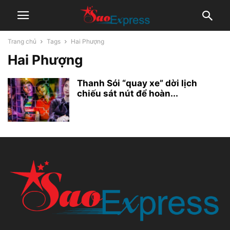
Trang chủ
Tags
Hai Phượng
Hai Phượng
Thanh Sói “quay xe” dời lịch
chiếu sát nút để hoàn...