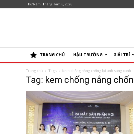
Thứ Năm, Tháng Tám 6, 2026
TRANG CHỦ
HẬU TRƯỜNG
GIẢI TRÍ
Trang chủ
Tags
Kem chống nắng chống lại ánh sáng xanh
Tag: kem chống nắng chống