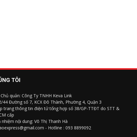
ÚNG TÔI
 Chủ quản: Công Ty TNHH Keva Link
 2/44 Đường số 7, KCX Đô Thành, Phường 4, Quận 3
p trang thông tin điện tử tổng hợp số 38/GP-TTĐT do STT &
CM cấp
h nhiệm nội dung: Võ Thị Thanh Hà
saoexpress@gmail.com - Hotline : 093 8899092