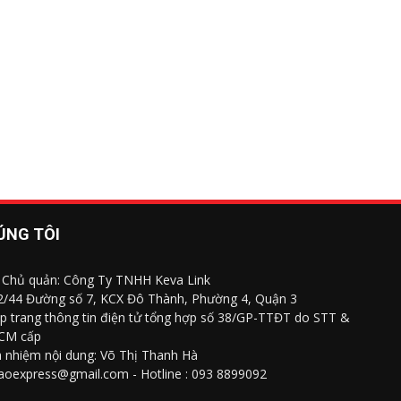
ÚNG TÔI
 Chủ quản: Công Ty TNHH Keva Link
 2/44 Đường số 7, KCX Đô Thành, Phường 4, Quận 3
p trang thông tin điện tử tổng hợp số 38/GP-TTĐT do STT &
CM cấp
h nhiệm nội dung: Võ Thị Thanh Hà
saoexpress@gmail.com - Hotline : 093 8899092