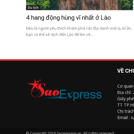
Du lịch
4 hang động hùng vĩ nhất ở Lào
Nếu là người yêu thích khám phá các địa danh mới lạ, bí ẩn,
bạn có thể xê dịch đến Lào để tìm về...
VỀ CH
Cơ quan
Địa chỉ:
Giấy phé
TT TP.H
Chị trác
Email : 
© Copyright 2018 Saoexpress.vn, All rights reserved