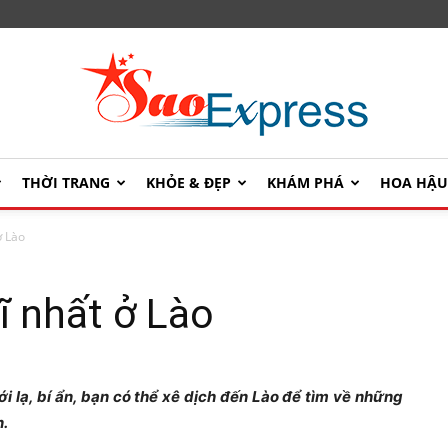
THỜI TRANG
KHỎE & ĐẸP
KHÁM PHÁ
HOA HẬ
SaoExpress
ở Lào
ĩ nhất ở Lào
 lạ, bí ẩn, bạn có thể xê dịch đến Lào để tìm về những
n.