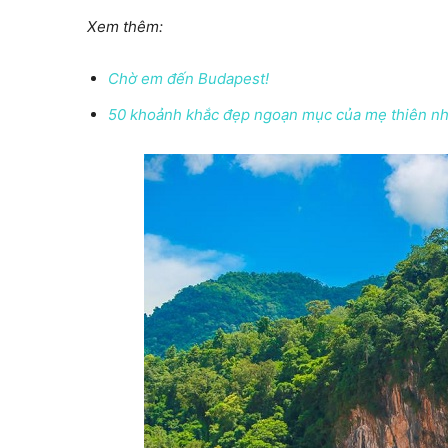
Xem thêm:
Chờ em đến Budapest!
50 khoảnh khắc đẹp ngoạn mục của mẹ thiên nh