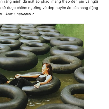
ắn rằng mình đã mặt áo phao, mang theo đèn pin và ngồi
ch sẽ được chiêm ngưỡng vẻ đẹp huyền ảo của hang động
hũ. Ảnh:
Sneuaaloun.