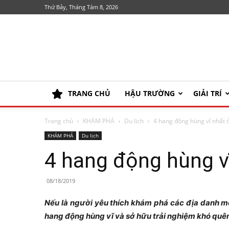
Thứ Bảy, Tháng Tám 8, 2026
TRANG CHỦ
HẬU TRƯỜNG
GIẢI TRÍ
Trang chủ
KHÁM PHÁ
Du lịch
4 hang động hùng vĩ nhất 
KHÁM PHÁ
Du lịch
4 hang động hùng v
08/18/2019
Nếu là người yêu thích khám phá các địa danh mới
hang động hùng vĩ và sở hữu trải nghiệm khó quê