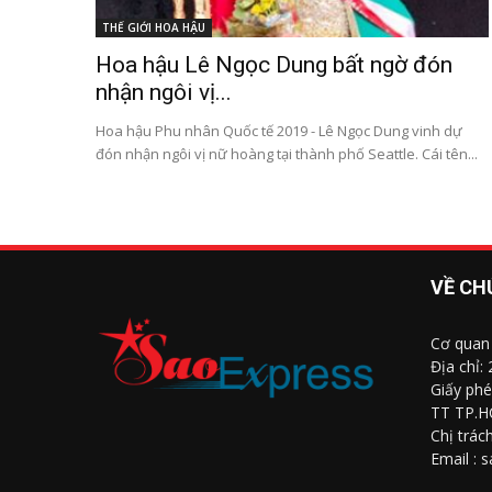
THẾ GIỚI HOA HẬU
Hoa hậu Lê Ngọc Dung bất ngờ đón
nhận ngôi vị...
Hoa hậu Phu nhân Quốc tế 2019 - Lê Ngọc Dung vinh dự
đón nhận ngôi vị nữ hoàng tại thành phố Seattle. Cái tên...
VỀ CH
Cơ quan
Địa chỉ:
Giấy phé
TT TP.H
Chị trác
Email : 