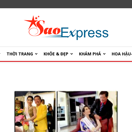
THỜI TRANG
KHỎE & ĐẸP
KHÁM PHÁ
HOA HẬ
SaoExpress