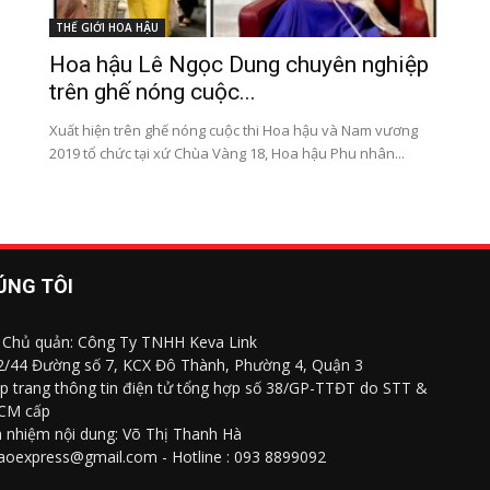
THẾ GIỚI HOA HẬU
Hoa hậu Lê Ngọc Dung chuyên nghiệp
trên ghế nóng cuộc...
Xuất hiện trên ghế nóng cuộc thi Hoa hậu và Nam vương
2019 tổ chức tại xứ Chùa Vàng 18, Hoa hậu Phu nhân...
ÚNG TÔI
 Chủ quản: Công Ty TNHH Keva Link
 2/44 Đường số 7, KCX Đô Thành, Phường 4, Quận 3
p trang thông tin điện tử tổng hợp số 38/GP-TTĐT do STT &
CM cấp
h nhiệm nội dung: Võ Thị Thanh Hà
saoexpress@gmail.com - Hotline : 093 8899092