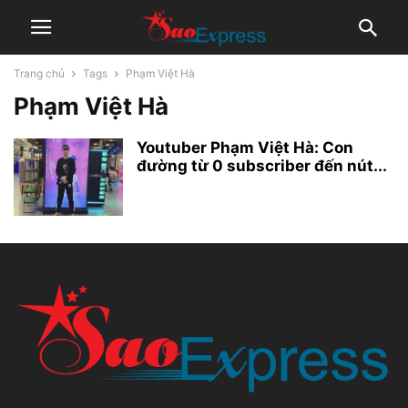
Trang chủ
Tags
Phạm Việt Hà
Phạm Việt Hà
Youtuber Phạm Việt Hà: Con
đường từ 0 subscriber đến nút...