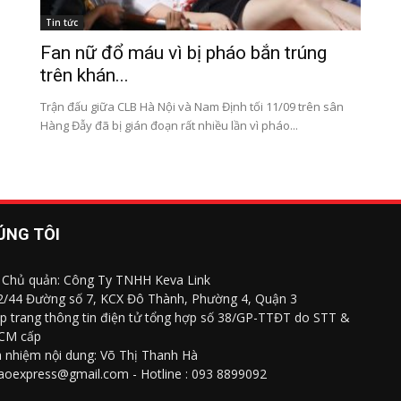
Tin tức
Fan nữ đổ máu vì bị pháo bắn trúng
trên khán...
Trận đấu giữa CLB Hà Nội và Nam Định tối 11/09 trên sân
Hàng Đẫy đã bị gián đoạn rất nhiều lần vì pháo...
ÚNG TÔI
 Chủ quản: Công Ty TNHH Keva Link
 2/44 Đường số 7, KCX Đô Thành, Phường 4, Quận 3
p trang thông tin điện tử tổng hợp số 38/GP-TTĐT do STT &
CM cấp
h nhiệm nội dung: Võ Thị Thanh Hà
saoexpress@gmail.com - Hotline : 093 8899092