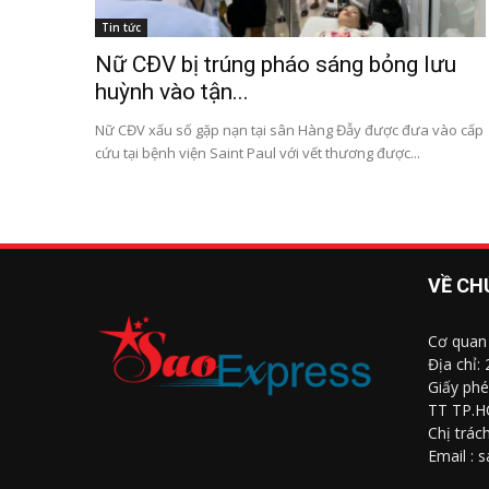
Tin tức
Nữ CĐV bị trúng pháo sáng bỏng lưu
huỳnh vào tận...
Nữ CĐV xấu số gặp nạn tại sân Hàng Đẫy được đưa vào cấp
cứu tại bệnh viện Saint Paul với vết thương được...
VỀ CH
Cơ quan
Địa chỉ:
Giấy phé
TT TP.H
Chị trác
Email : 