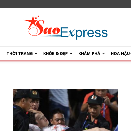
THỜI TRANG
KHỎE & ĐẸP
KHÁM PHÁ
HOA HẬ
SaoExpress