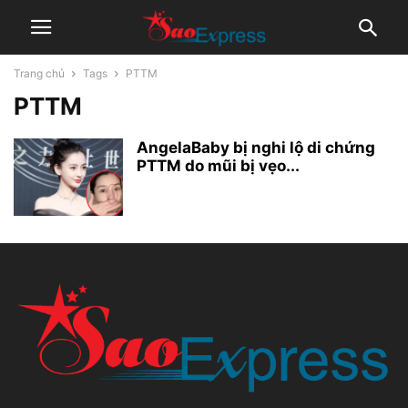
Trang chủ
Tags
PTTM
PTTM
AngelaBaby bị nghi lộ di chứng
PTTM do mũi bị vẹo...