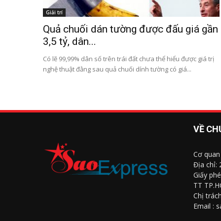
Giải trí
Quả chuối dán tường được đấu giá gần
3,5 tỷ, dân...
Có lẽ 99,99% dân số trên trái đất chưa thể hiểu được giá trị
nghệ thuật đằng sau quả chuối dính tường có giá...
VỀ CH
Cơ quan
Địa chỉ:
Giấy phé
TT TP.H
Chị trác
Email : 