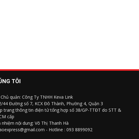
ÚNG TÔI
 Chủ quản: Công Ty TNHH Keva Link
 2/44 Đường số 7, KCX Đô Thành, Phường 4, Quận 3
p trang thông tin điện tử tổng hợp số 38/GP-TTĐT do STT &
CM cấp
h nhiệm nội dung: Võ Thị Thanh Hà
saoexpress@gmail.com - Hotline : 093 8899092