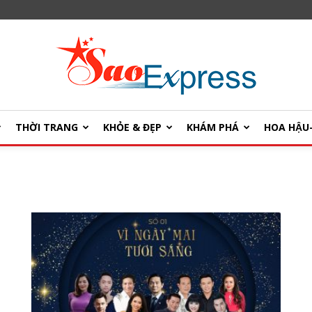
THỜI TRANG
KHỎE & ĐẸP
KHÁM PHÁ
HOA HẬ
SaoExpress