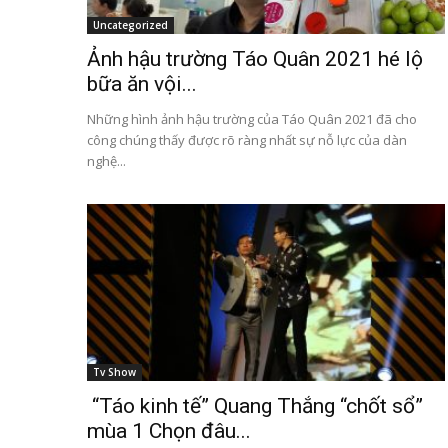
Uncategorized
Ảnh hậu trường Táo Quân 2021 hé lộ
bữa ăn vội...
Những hình ảnh hậu trường của Táo Quân 2021 đã cho
công chúng thấy được rõ ràng nhất sự nỗ lực của dàn
nghệ...
Tv Show
“Táo kinh tế” Quang Thắng “chốt sổ”
mùa 1 Chọn đâu...