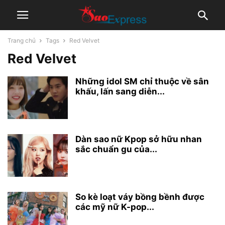
Trang chủ
Tags
Red Velvet
Red Velvet
Những idol SM chỉ thuộc về sân
khấu, lấn sang diễn...
Dàn sao nữ Kpop sở hữu nhan
sắc chuẩn gu của...
So kè loạt váy bồng bềnh được
các mỹ nữ K-pop...