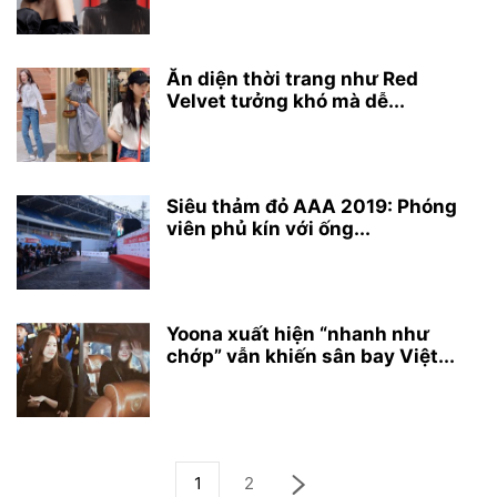
Ăn diện thời trang như Red
Velvet tưởng khó mà dễ...
Siêu thảm đỏ AAA 2019: Phóng
viên phủ kín với ống...
Yoona xuất hiện “nhanh như
chớp” vẫn khiến sân bay Việt...
1
2